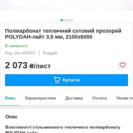
Полікарбонат тепличний сотовий прозорий
POLYDAH-лайт 3,5 мм, 2100х6000
В наявності
Код: lite-c00001
Роздріб
2 073
₴/лист
Купити
Опис
Характеристики
Доставка
Оплата
Умови п
Опис
Властивості стільникового тепличного полікарбонату
POLYDAH-лайт: