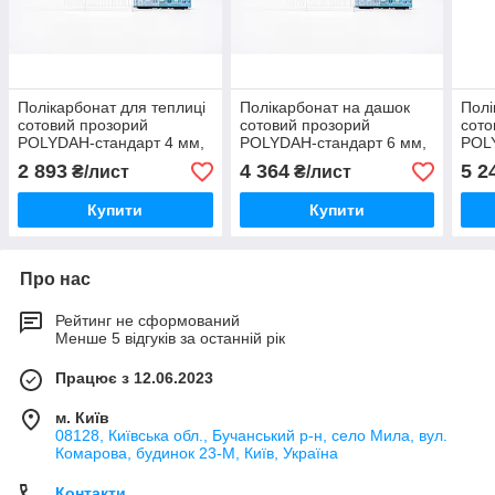
Полікарбонат для теплиці
Полікарбонат на дашок
Полі
сотовий прозорий
сотовий прозорий
сото
POLYDAH-стандарт 4 мм,
POLYDAH-стандарт 6 мм,
POLY
2100х6000
2100х6000
210
2 893
4 364
5 2
₴/лист
₴/лист
Купити
Купити
Про нас
Рейтинг не сформований
Менше 5 відгуків за останній рік
Працює з 12.06.2023
м. Київ
08128, Київська обл., Бучанський р-н, село Мила, вул.
Комарова, будинок 23-М, Київ, Україна
Контакти